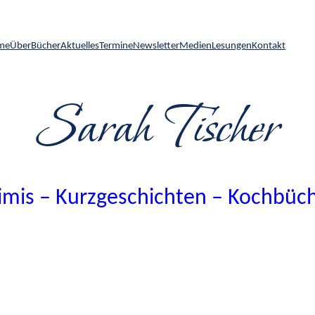
me
Über
Bücher
Aktuelles
Termine
Newsletter
Medien
Lesungen
Kontakt
Sarah Tischer
imis – Kurzgeschichten – Kochbüc