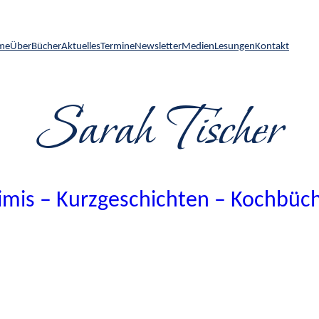
me
Über
Bücher
Aktuelles
Termine
Newsletter
Medien
Lesungen
Kontakt
Sarah Tischer
imis – Kurzgeschichten – Kochbüc