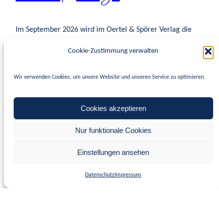
Im September 2026 wird im Oertel & Spörer Verlag die
Anthologie zum 30. Jubiläum der Mörderischen
Cookie-Zustimmung verwalten
Schwestern e. V. erscheinen. Die heißt »Femme fatale –
true crime«. Darin sind 30 Krimi-Kurzgeschichten,
Wir verwenden Cookies, um unsere Website und unseren Service zu optimieren.
inspiriert von realen Verbrechen zwischen 1996 bis 2026
aus Deutschland und Europa. Herausgegeben hat das Buch
Manuela Wirtz. Eine Geschichte stammt von mir! Ich…
Cookies akzeptieren
27. Mai 2026
Nur funktionale Cookies
Einstellungen ansehen
Datenschutz
Impressum
Sarah Tischer
Stolz präsentiert von
WordPress