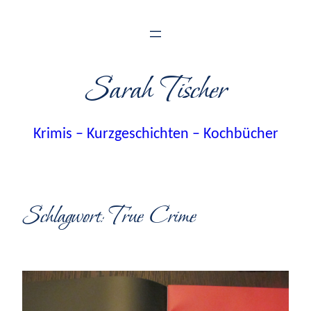
Zum
Inhalt
springen
Sarah Tischer
Krimis – Kurzgeschichten – Kochbücher
Schlagwort:
True Crime